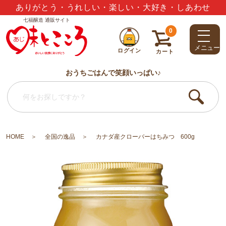
ありがとう・うれしい・楽しい・大好き・しあわせ
七福醸造 通販サイト
夏のギフトセット3,000円以上で送料無料
0
メニュー
ログイン
カート
おうちごはんで笑顔いっぱい♪
HOME
全国の逸品
カナダ産クローバーはちみつ 600g