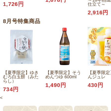
1,878円
～18年熟
1,726円
仕立て～
2,916円
8月号特集商品
【夏季限定】ゆき
【夏季限定】そう
【夏季限定
むろ白玉餅（みた
めんつゆ 600ml
んジュレ
らし）
1,490円
430円
734円
<