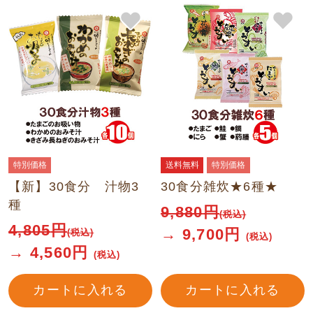
特別価格
送料無料
特別価格
【新】30食分 汁物3
30食分雑炊★6種★
種
9,880
円
(税込)
4,805
円
→
9,700
円
(税込)
(税込)
→
4,560
円
(税込)
カートに入れる
カートに入れる