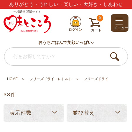
ありがとう・うれしい・楽しい・大好き・しあわせ
七福醸造 通販サイト
夏のギフトセット3,000円以上で送料無料
0
メニュー
ログイン
カート
おうちごはんで笑顔いっぱい♪
HOME
フリーズドライ・レトルト
フリーズドライ
38
件
表示件数
並び替え