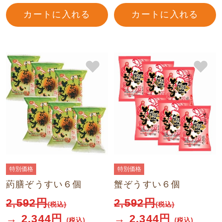
カートに入れる
カートに入れる
特別価格
特別価格
葯膳ぞうすい６個
蟹ぞうすい６個
2,592
円
2,592
円
(税込)
(税込)
→
2,344
円
→
2,344
円
(税込)
(税込)