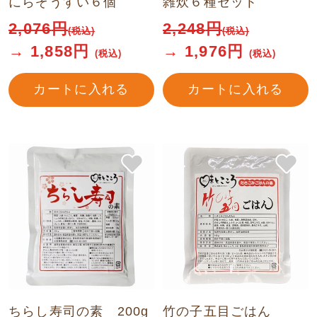
にらぞうすい６個
雑炊６種セット
2,076
円
2,248
円
(税込)
(税込)
→
1,858
円
→
1,976
円
(税込)
(税込)
カートに入れる
カートに入れる
ちらし寿司の素 200g
竹の子五目ごはん