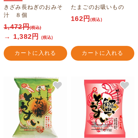
きざみ長ねぎのおみそ
たまごのお吸いもの
汁 ８個
162円
(税込)
1,472
円
(税込)
→
1,382
円
(税込)
カートに入れる
カートに入れる