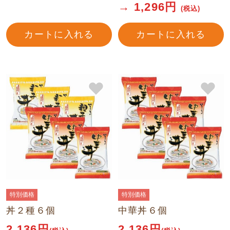
→
1,296
円
(税込)
カートに入れる
カートに入れる
特別価格
特別価格
丼２種６個
中華丼６個
2,136
円
2,136
円