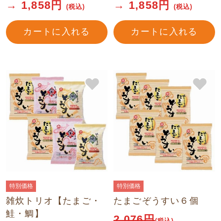
→
1,858
円
→
1,858
円
(税込)
(税込)
カートに入れる
カートに入れる
特別価格
特別価格
雑炊トリオ【たまご・
たまごぞうすい６個
鮭・鯛】
2,076
円
(税込)