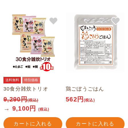
送料無料
特別価格
30食分雑炊トリオ
鶏ごぼうごはん
9,290
円
562円
(税込)
(税込)
→
9,100
円
(税込)
カートに入れる
カートに入れる