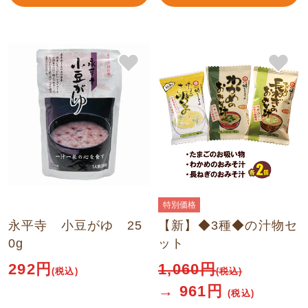
特別価格
永平寺 小豆がゆ 25
【新】◆3種◆の汁物セ
0g
ット
292円
1,060
円
(税込)
(税込)
→
961
円
(税込)