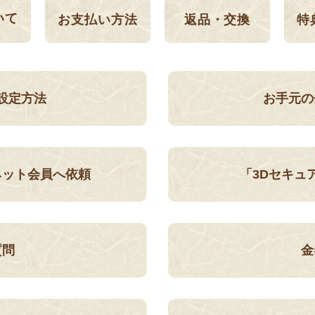
いて
返品・交換
特
お支払い方法
設定方法
お手元の
ネット会員へ依頼
「3Dセキュ
質問
金