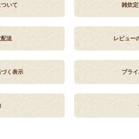
について
雑炊定
数配送
レビュー
基づく表示
プライ
約