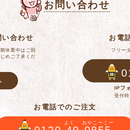
お問い合わせ
問い合わせ
お電
冬期休業中はご回
フリー
かじめご了承くだ
0
ム
IPフォ
受付時間
お電話でのご注文
よく
おやこーこー