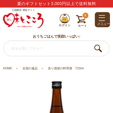
夏のギフトセット3,000円以上で送料無料
七福醸造 通販サイト
0
メニュー
ログイン
カート
おうちごはんで笑顔いっぱい♪
HOME
全国の逸品
造り酒屋の料理酒 720ml