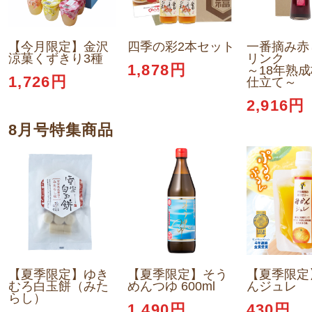
【今月限定】金沢
四季の彩2本セット
一番摘み赤
涼菓くずきり3種
リンク
1,878円
～18年熟
1,726円
仕立て～
2,916円
8月号特集商品
【夏季限定】ゆき
【夏季限定】そう
【夏季限定
むろ白玉餅（みた
めんつゆ 600ml
んジュレ
らし）
1,490円
430円