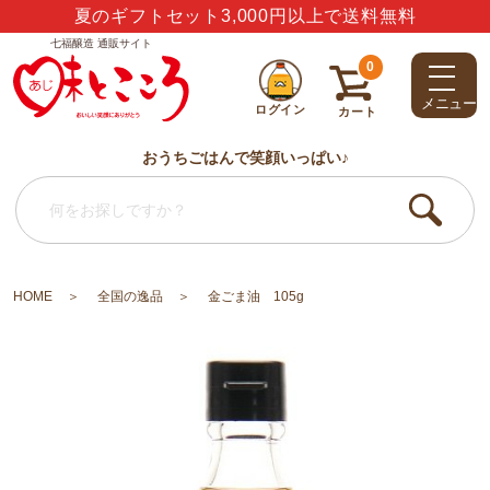
ありがとう・うれしい・楽しい・大好き・しあわせ
七福醸造 通販サイト
0
メニュー
ログイン
カート
おうちごはんで笑顔いっぱい♪
HOME
全国の逸品
金ごま油 105g