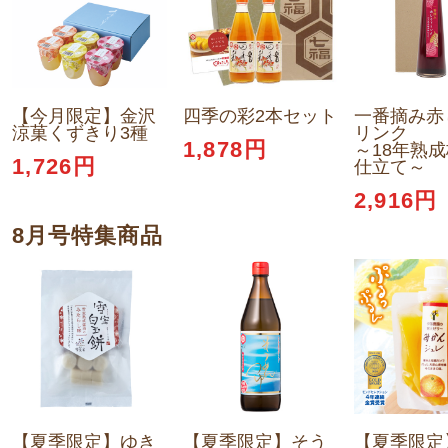
【今月限定】金沢
四季の彩2本セット
一番摘み赤
涼菓くずきり3種
リンク
1,878円
～18年熟
1,726円
仕立て～
2,916円
8月号特集商品
【夏季限定】ゆき
【夏季限定】そう
【夏季限定