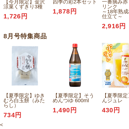
【今月限定】金沢
四季の彩2本セット
一番摘み赤
涼菓くずきり3種
リンク
1,878円
～18年熟
1,726円
仕立て～
2,916円
8月号特集商品
【夏季限定】ゆき
【夏季限定】そう
【夏季限定
むろ白玉餅（みた
めんつゆ 600ml
んジュレ
らし）
1,490円
430円
734円
<