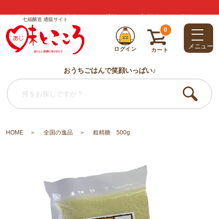
ありがとう・うれしい・楽しい・大好き・しあわせ
七福醸造 通販サイト
0
メニュー
ログイン
カート
おうちごはんで笑顔いっぱい♪
HOME
全国の逸品
粗精糖 500g