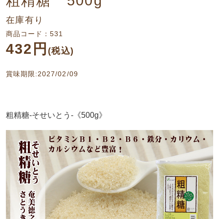
粗精糖 500g
在庫有り
商品コード：531
432円
(税込)
賞味期限:2027/02/09
粗精糖-そせいとう-《500g》