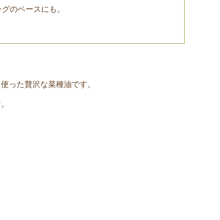
ングのベースにも。
を使った贅沢な菜種油です。
す。