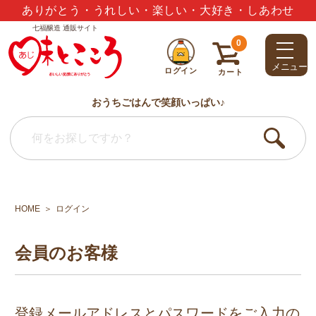
夏のギフトセット3,000円以上で送料無料
七福醸造 通販サイト
0
メニュー
ログイン
カート
おうちごはんで笑顔いっぱい♪
HOME
ログイン
会員のお客様
登録メールアドレスとパスワードをご入力の