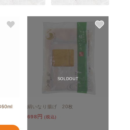
SOLDOUT
0ml
絹いなり揚げ 20枚
698円
(税込)