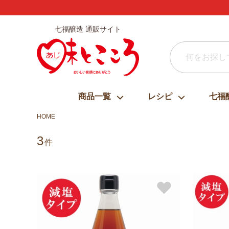
七福醸造 通販サイト
商品一覧
レシピ
七福
HOME
3
件