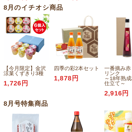
8月のイチオシ商品
【今月限定】金沢
四季の彩2本セット
一番摘み赤
涼菓くずきり3種
リンク
1,878円
～18年熟
1,726円
仕立て～
2,916円
8月号特集商品