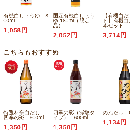
有機白しょうゆ 3
国産有機白しょう
【有機白だ
00ml
ゆ 180ml（限定
ト】有機白
品）
本セット
1,058円
2,052円
3,714円
こちらもおすすめ
特選料亭白だし
四季の彩（減塩タ
めんだし 6
四季の彩 600ml
イプ） 600ml
1,134円
1,350円
1,350円