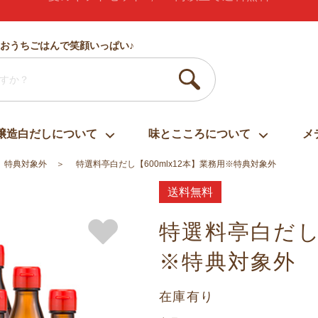
ありがとう・うれしい・楽しい・大好き・しあわせ
おうちごはんで笑顔いっぱい♪
醸造白だしについて
味とこころについて
メ
】特典対象外
特選料亭白だし【600mlx12本】業務用※特典対象外
送料無料
特選料亭白だし【
※特典対象外
在庫有り