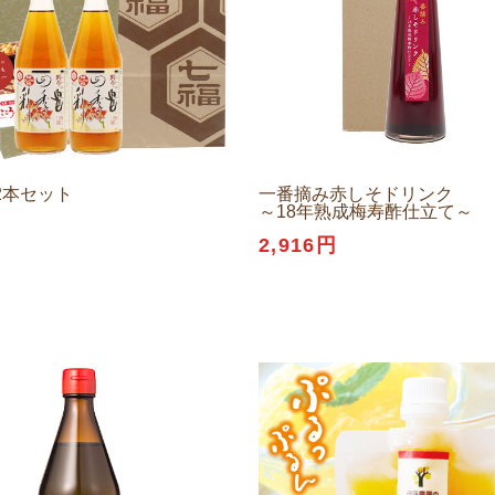
2本セット
一番摘み赤しそドリンク
～18年熟成梅寿酢仕立て～
円
2,916円