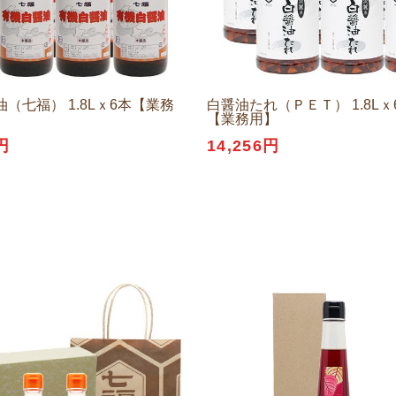
（七福） 1.8Lｘ6本【業務
白醤油たれ（ＰＥＴ） 1.8L
【業務用】
円
14,256円