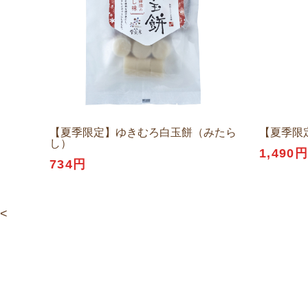
【夏季限定】ゆきむろ白玉餅（みたら
【夏季限定
し）
1,490
734円
<