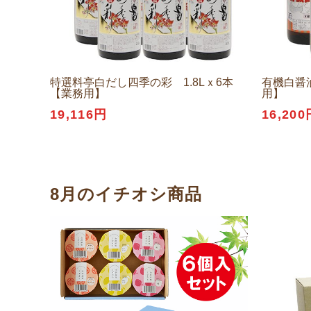
特選料亭白だし四季の彩 1.8Lｘ6本
有機白醤油
【業務用】
用】
19,116円
16,200
8月のイチオシ商品