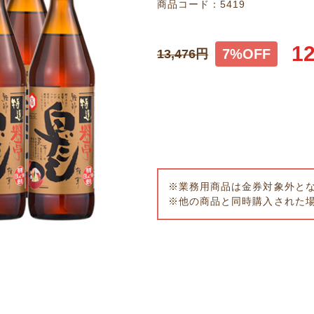
商品コード：5419
12
7%OFF
13,476
円
※業務用商品は金券対象外と
※他の商品と同時購入された