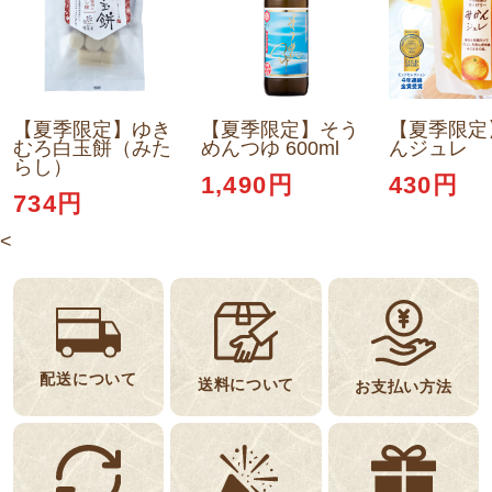
【夏季限定】ゆき
【夏季限定】そう
【夏季限定
むろ白玉餅（みた
めんつゆ 600ml
んジュレ
らし）
1,490円
430円
734円
<
配送について
送料について
お支払い方法