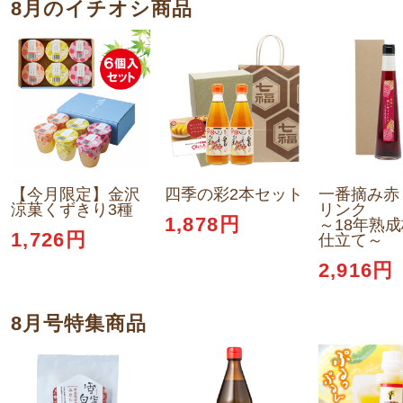
8月のイチオシ商品
【今月限定】金沢
四季の彩2本セット
一番摘み赤
涼菓くずきり3種
リンク
1,878円
～18年熟
1,726円
仕立て～
2,916円
8月号特集商品