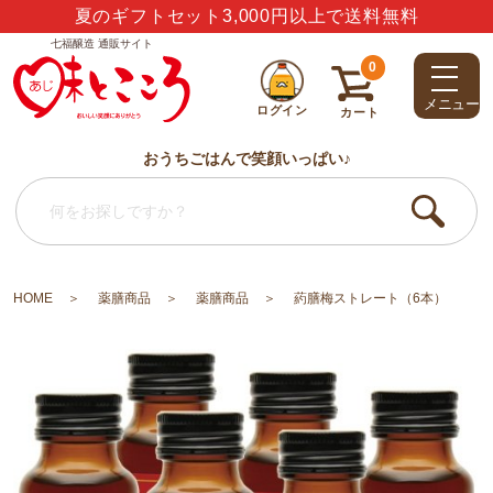
ありがとう・うれしい・楽しい・大好き・しあわせ
七福醸造 通販サイト
0
メニュー
ログイン
カート
おうちごはんで笑顔いっぱい♪
HOME
薬膳商品
薬膳商品
葯膳梅ストレート（6本）