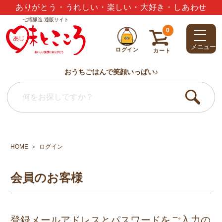
夏のギフトセット3,000円以上で送料無料
七福醸造 通販サイト
0
メニュー
ログイン
カート
おうちごはんで笑顔いっぱい♪
HOME
ログイン
会員のお客様
登録メールアドレスとパスワードをご入力の