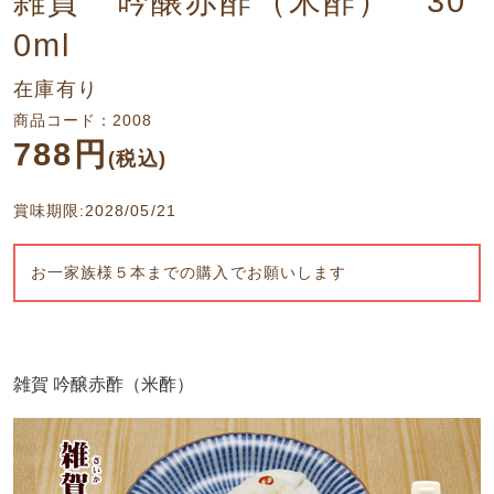
雑賀 吟醸赤酢（米酢） 30
0ml
在庫有り
商品コード：2008
788円
(税込)
賞味期限:2028/05/21
お一家族様５本までの購入でお願いします
雑賀 吟醸赤酢（米酢）