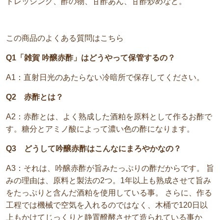
ドレッシング、酢の物、甘酢あん、甘酢炒めなど。
この商品のよくある質問はこちら
Q1「雑賀 吟醸赤酢」はどうやって保管するの？
A1：直射日光のあたらない冷暗所で保存してください。
Q2 赤酢とは？
A2：赤酢とは、よく熟成した酒粕を原料として作るお酢で
す。糖分とアミノ酸によって濃い色の酢になります。
Q3 どうして吟醸赤酢はこんなにまろやかなの？
A3：それは、吟醸赤酢が旨みたっぷりの酢だからです。 旨
みの理由は、原料と製法の2つ。1年以上も熟成させて旨み
をたっぷりと含んだ酒粕を使用している事。 さらに、作る
工程では機械で空気を入れるのではなく、木桶で120日以
上もかけてじっくりと静置醗酵させて造られている事か