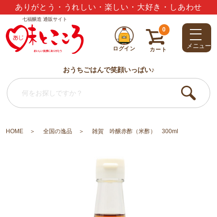
夏のギフトセット3,000円以上で送料無料
七福醸造 通販サイト
0
メニュー
ログイン
カート
おうちごはんで笑顔いっぱい♪
HOME
全国の逸品
雑賀 吟醸赤酢（米酢） 300ml