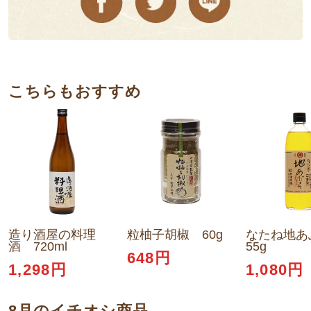
こちらもおすすめ
造り酒屋の料理
粒柚子胡椒 60g
なたね地あ
酒 720ml
55g
648円
1,298円
1,080円
8月のイチオシ商品