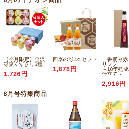
【今月限定】金沢
四季の彩2本セット
一番摘み赤
涼菓くずきり3種
リンク
1,878円
～18年熟
1,726円
仕立て～
2,916円
8月号特集商品