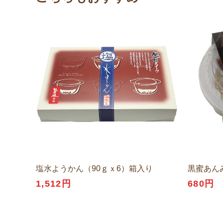
塩水ようかん（90ｇｘ6）箱入り
黒蜜あんみ
1,512円
680円