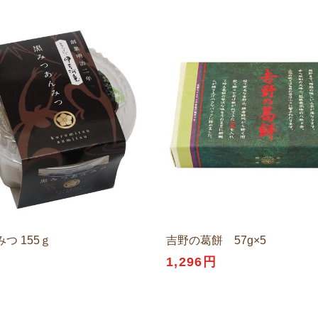
つ 155ｇ
吉野の葛餅 57g×5
1,296円