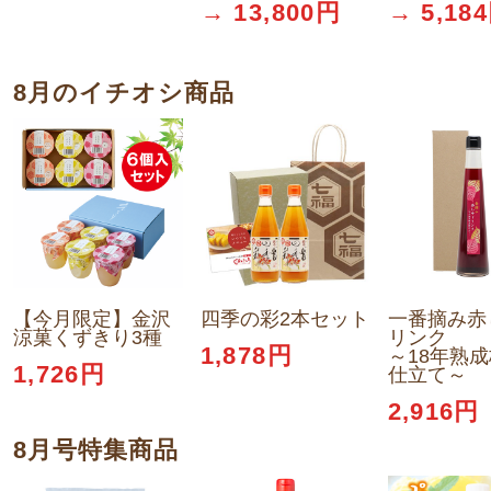
→ 13,800円
→ 5,18
8月のイチオシ商品
【今月限定】金沢
四季の彩2本セット
一番摘み赤
涼菓くずきり3種
リンク
1,878円
～18年熟
1,726円
仕立て～
2,916円
8月号特集商品