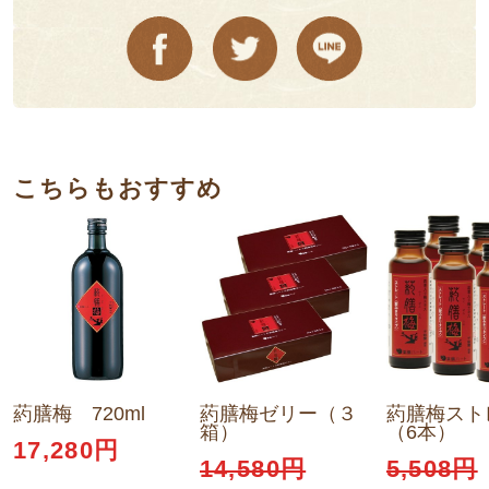
こちらもおすすめ
葯膳梅 720ml
葯膳梅ゼリー（３
葯膳梅スト
箱）
（6本）
17,280円
14,580円
5,508円