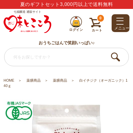
夏のギフトセット3,000円以上で送料無料
七福醸造 通販サイト
ありがとう・うれしい・楽しい・大好き・しあわせ
0
メニュー
ログイン
カート
おうちごはんで笑顔いっぱい♪
HOME
薬膳商品
薬膳商品
白イチジク（オーガニック）1
40ｇ