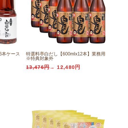
ｘ6本ケース
特選料亭白だし【600mlx12本】業務用
※特典対象外
13,476円
→ 12,480円