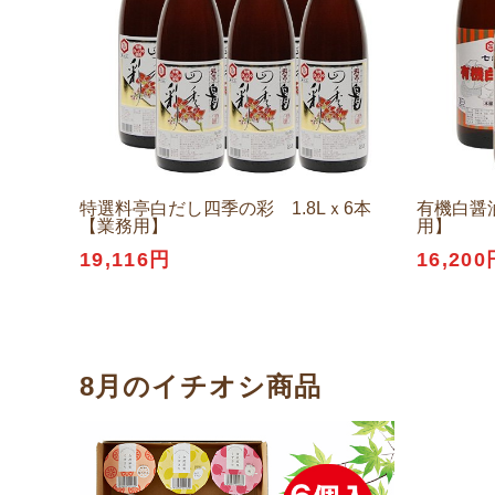
特選料亭白だし四季の彩 1.8Lｘ6本
有機白醤油
【業務用】
用】
19,116円
16,200
8月のイチオシ商品