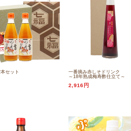
2本セット
一番摘み赤しそドリンク
～18年熟成梅寿酢仕立て～
円
2,916円