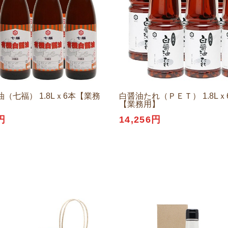
（七福） 1.8Lｘ6本【業務
白醤油たれ（ＰＥＴ） 1.8L
【業務用】
円
14,256円