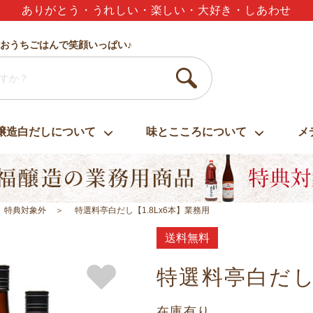
夏のギフトセット3,000円以上で送料無料
おうちごはんで笑顔いっぱい♪
醸造白だしについて
味とこころについて
メ
】特典対象外
特選料亭白だし【1.8Lx6本】業務用
送料無料
特選料亭白だし【
在庫有り