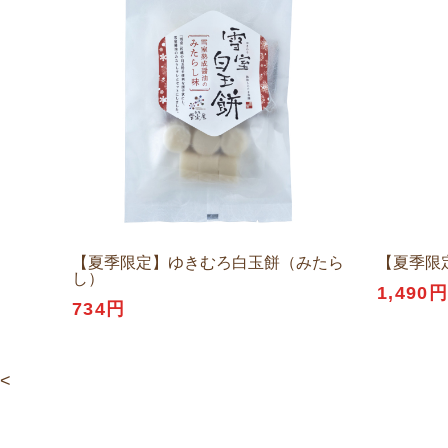
【夏季限定】ゆきむろ白玉餅（みたら
【夏季限定
し）
1,490
734円
<