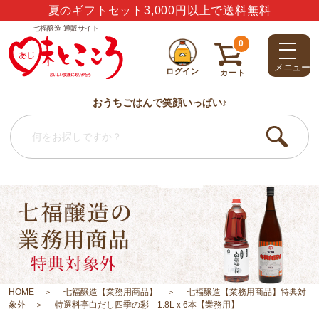
ありがとう・うれしい・楽しい・大好き・しあわせ
七福醸造 通販サイト
0
メニュー
ログイン
カート
おうちごはんで笑顔いっぱい♪
HOME
七福醸造【業務用商品】
七福醸造【業務用商品】特典対
象外
特選料亭白だし四季の彩 1.8Lｘ6本【業務用】