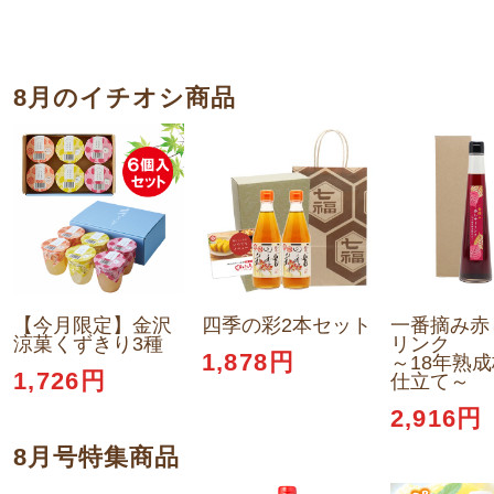
8月のイチオシ商品
【今月限定】金沢
四季の彩2本セット
一番摘み赤
涼菓くずきり3種
リンク
1,878円
～18年熟
1,726円
仕立て～
2,916円
8月号特集商品