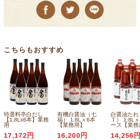
こちらもおすすめ
特選料亭白だし
有機白醤油（七
白醤油たれ
【1.8Lx6本】業務
福） 1.8Lｘ6本
Ｔ） 1.8L
用
【業務用】
ース【業務
17,172円
16,200円
14,256