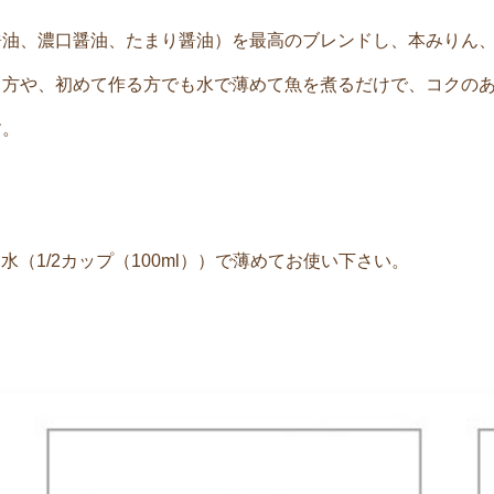
醤油、濃口醤油、たまり醤油）を最高のブレンドし、本みりん
る方や、初めて作る方でも水で薄めて魚を煮るだけで、コクの
す。
水（1/2カップ（100ml））で薄めてお使い下さい。