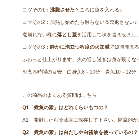
コツその1：
沸騰させた
ところに魚を入れる♪
コツその2：加熱し始めたら触らない＆裏返さない♪
煮崩れない様に
落とし蓋
を活用して味を含ませまし
コツその3：
静かに泡立つ程度の火加減
で短時間煮る
ふわっと仕上がります。火の通し過ぎは身が硬くな
※煮る時間の目安 白身魚8～10分 青魚10～12分
この商品のよくある質問はこちら
Q1「煮魚の素」はどれくらいもつの？
A1：開封したら冷蔵庫に保存して下さい。防腐剤
Q2「煮魚の素」は白だしや白醤油を使っているの？