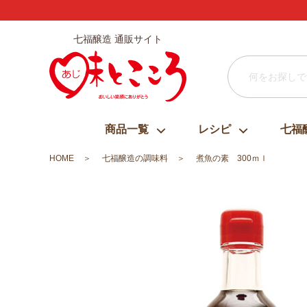
七福醸造 通販サイト
商品一覧
レシピ
七福
HOME
七福醸造の調味料
煮魚の素 300ｍｌ