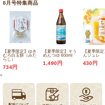
8月号特集商品
【夏季限定】ゆき
【夏季限定】そう
【夏季限定
むろ白玉餅（みた
めんつゆ 600ml
んジュレ
らし）
1,490円
430円
734円
<
配送について