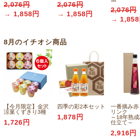
2,076円
2,076円
2,076円
→ 1,858円
→ 1,858円
→ 1,85
8月のイチオシ商品
【今月限定】金沢
四季の彩2本セット
一番摘み赤
涼菓くずきり3種
リンク
1,878円
～18年熟
1,726円
仕立て～
2,916円