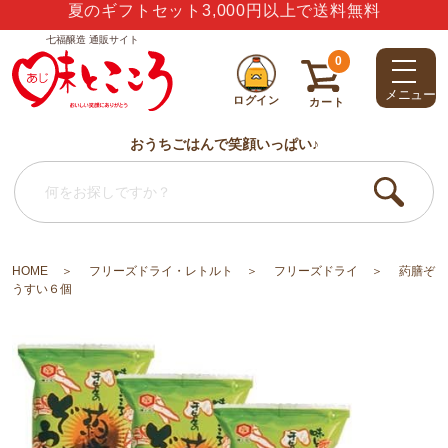
ありがとう・うれしい・楽しい・大好き・しあわせ
七福醸造 通販サイト
0
メニュー
ログイン
カート
おうちごはんで笑顔いっぱい♪
HOME
フリーズドライ・レトルト
フリーズドライ
葯膳ぞ
うすい６個