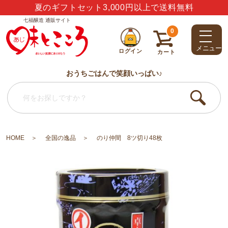
ありがとう・うれしい・楽しい・大好き・しあわせ
七福醸造 通販サイト
0
メニュー
ログイン
カート
おうちごはんで笑顔いっぱい♪
HOME
全国の逸品
のり仲間 8ツ切り48枚