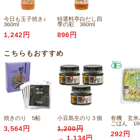
今日も玉子焼き♪
特選料亭白だし四
360ml
季の彩 360ml
1,242円
896円
こちらもおすすめ
焼きのり 5帖
小豆島生のり３個
有機 玄米
ごはん 16
3,564円
1,200円
292円
→ 1,134円