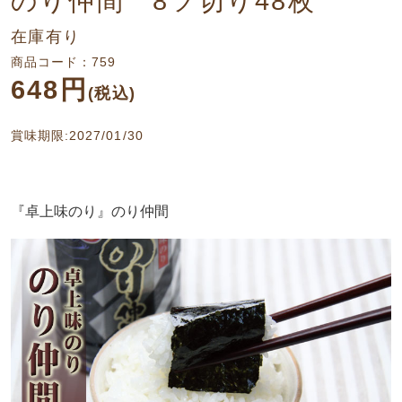
のり仲間 8ツ切り48枚
在庫有り
商品コード：759
648円
(税込)
賞味期限:2027/01/30
『卓上味のり』のり仲間