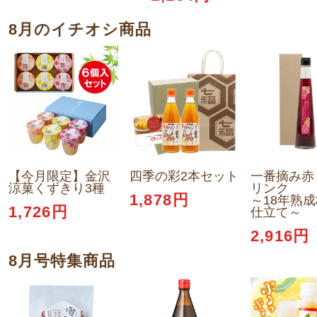
8月のイチオシ商品
【今月限定】金沢
四季の彩2本セット
一番摘み赤
涼菓くずきり3種
リンク
1,878円
～18年熟
1,726円
仕立て～
2,916円
8月号特集商品